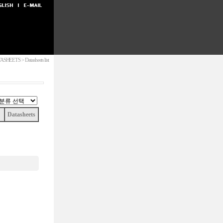
SHEETS > Datasheets list
Datasheets