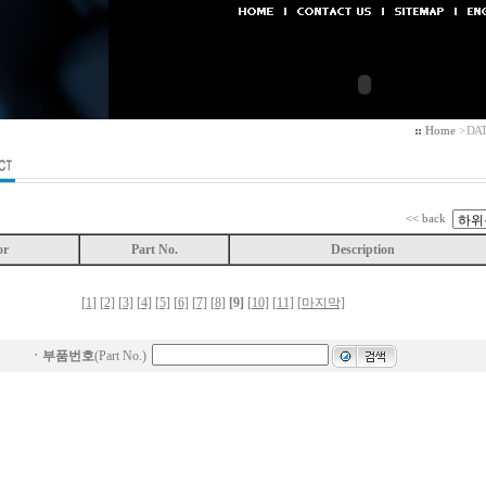
Home
> DATA
<< back
or
Part No.
Description
[1]
[2]
[3]
[4]
[5]
[6]
[7]
[8]
[9]
[10]
[11]
[마지막]
ㆍ
부품번호
(Part No.)